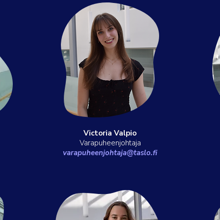
Victoria Valpio
Varapuheenjohtaja
varapuheenjohtaja@taslo.fi