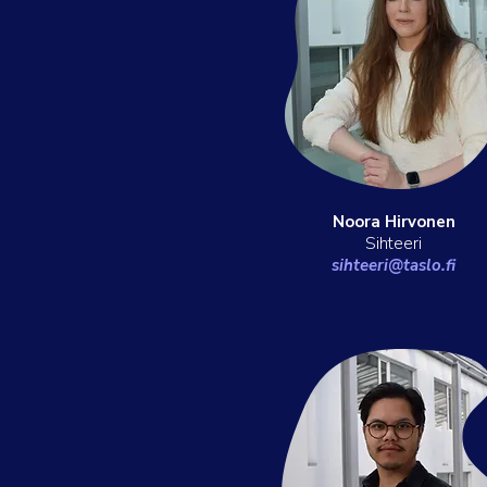
Noora Hirvonen
Sihteeri
sihteeri@taslo.fi