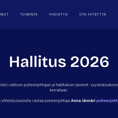
NNOT
TOIMINTA
YHDISTYS
OTA YHTEYTTÄ
Hallitus 2026
nistö valitsee puheenjohtajan ja hallituksen jäsenet syyskokoukses
kerrallaan.
a yhteistyöasioista vastaa puheenjohtaja
Anna Jännäri
puheenjohta