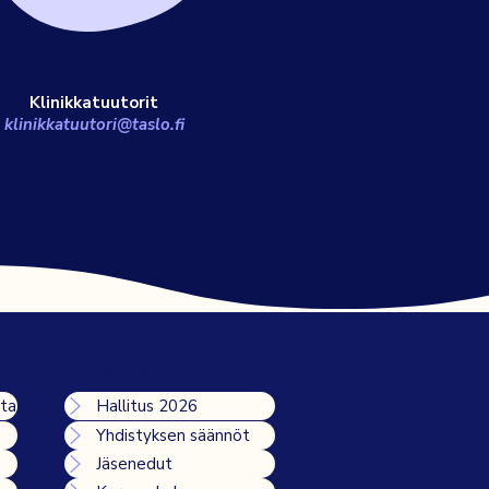
Klinikkatuutorit
klinikkatuutori@taslo.fi
YHDISTYS
nta
Hallitus 2026
Yhdistyksen säännöt
Jäsenedut