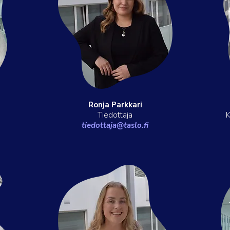
Ronja Parkkari
Tiedottaja
K
tiedottaja@taslo.fi