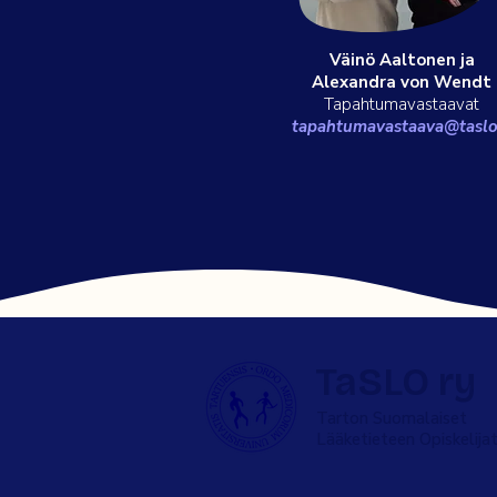
Väinö Aaltonen ja
Alexandra von Wendt
Tapahtumavastaavat
tapahtumavastaava@taslo.
TaSLO ry
Tarton Suomalaiset
Lääketieteen Opiskelija