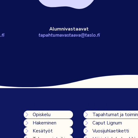
Alumnivastaavat
fi
tapahtumavastaava@taslo.fi
OPINNOT
TOIMINTA
Opiskelu
Tapahtumat ja toimi
t
Hakeminen
Caput Lignum
Kesätyöt
Vuosijuhlaetiketti