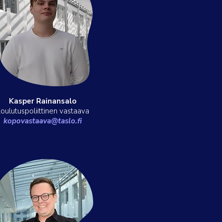
Kasper Rainansalo
oulutuspoliittinen vastaava
kopovastaava@taslo.fi