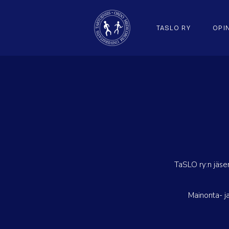
TASLO RY
OPI
TaSLO ry:n jäse
Mainonta- j