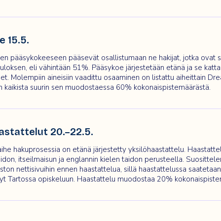
 15.5.
n pääsykokeeseen pääsevät osallistumaan ne hakijat, jotka ovat s
 tuloksen, eli vähintään 51%. Pääsykoe järjestetään etänä ja se katt
t. Molempiin aineisiin vaadittu osaaminen on listattu aiheittain
Dre
n kaikista suurin sen muodostaessa 60% kokonaispistemäärästä.
astattelut 20.–22.5.
ihe hakuprosessia on etänä järjestetty yksilöhaastattelu. Haastatte
aidon, itseilmaisun ja englannin kielen taidon perusteella. Suositte
ston nettisivuihin
ennen haastattelua, sillä haastattelussa saatetaan
yt Tartossa opiskeluun. Haastattelu muodostaa 20% kokonaispiste