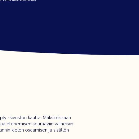
ply
-sivuston kautta. Maksimissaan
tää etenemisen seuraaviin vaiheisiin
nnin kielen osaamisen ja sisällön