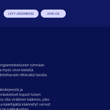
LIITY JÄSENEKSI
JOIN US
englanninkieliseen ryhmään.
 myös viron kielellä.
tettavasti riittävällä tasolla.
iokirjeestä ja
räiskieliset kopiot toisen
i olla virallinen käännös, joko
la kääntäjällä käännetyt versiot.
 tai paikkakuntasi