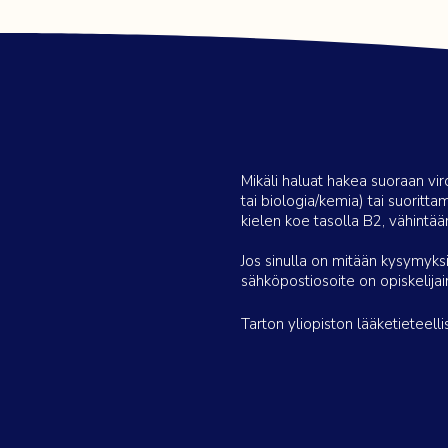
Mikäli haluat hakea suoraan vi
tai biologia/kemia) tai suoritta
kielen koe tasolla B2, vähintää
Jos sinulla on mitään kysymyks
sähköpostiosoite on
opiskelija
Tarton yliopiston lääketieteel