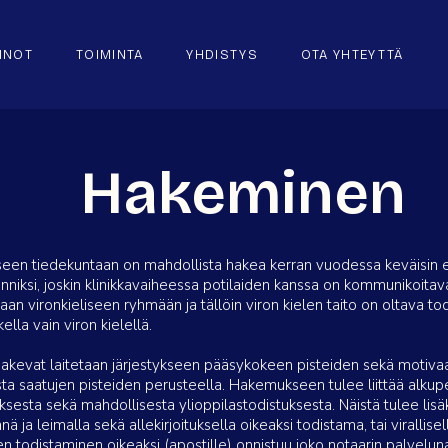
NNOT
TOIMINTA
YHDISTYS
OTA YHTEYTTÄ
Hakeminen
liseen tiedekuntaan on mahdollista hakea kerran vuodessa keväisin 
nniksi, joskin klinikkavaiheessa potilaiden kanssa on kommunikoitava
an vironkieliseen ryhmään ja tällöin viron kielen taito on oltava todis
la vain viron kielellä.
akevat laitetaan järjestykseen pääsykokeen pisteiden sekä motivaat
ta saatujen pisteiden perusteella. Hakemukseen tulee liittää alkupe
sesta sekä mahdollisesta ylioppilastodistuksesta. Näistä tulee lisäks
 ja leimalla sekä allekirjoituksella oikeaksi todistama, tai virallisel
 todistaminen oikeaksi (apostille) onnistuu joko notaarin palveluna