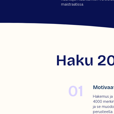
maistraatissa.
Haku 2
01
Motivaat
Hakemus ja m
4000 merkin 
ja se muodos
perusteella.