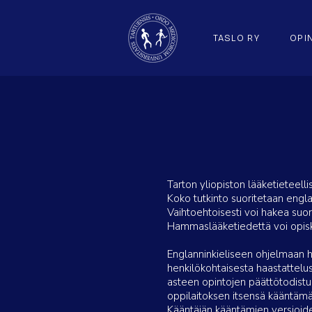
TASLO RY
OPI
Tarton yliopiston lääketieteel
Koko tutkinto suoritetaan engla
Vaihtoehtoisesti voi hakea suora
Hammaslääketiedettä voi opiskel
Englanninkieliseen ohjelmaan h
henkilökohtaisesta haastattelus
asteen opintojen päättötodistuk
oppilaitoksen itsensä kääntämänä
Kääntäjän kääntämien versioiden