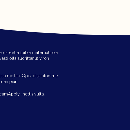
erusteella (pitkä matematiikka
asti olla suorittanut viron
essä meihin! Opiskelijainfomme
man pian.
reamApply -nettisivulta.