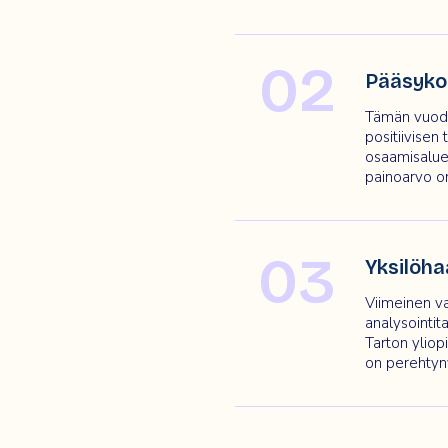
02
Pääsykoe
Tämän vuode
positiivisen
osaamisaluee
painoarvo o
03
Yksilöha
Viimeinen va
analysointit
Tarton yliopi
on perehtyn