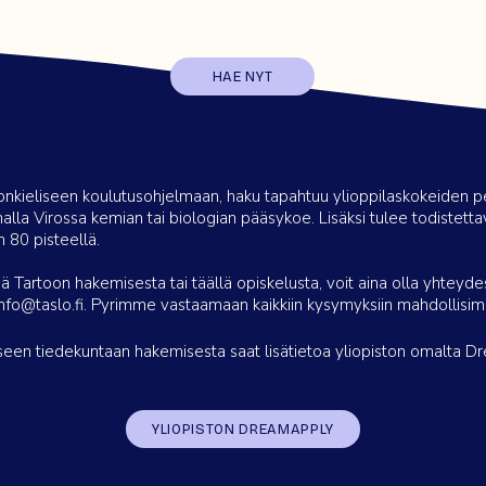
HAE NYT
ronkieliseen koulutusohjelmaan, haku tapahtuu ylioppilaskokeiden p
malla Virossa kemian tai biologian pääsykoe. Lisäksi tulee todistettav
n 80 pisteellä.
iä Tartoon hakemisesta tai täällä opiskelusta, voit aina olla yhteyd
info@taslo.fi
. Pyrimme vastaamaan kaikkiin kysymyksiin mahdollisim
liseen tiedekuntaan hakemisesta saat lisätietoa yliopiston omalta D
YLIOPISTON DREAMAPPLY