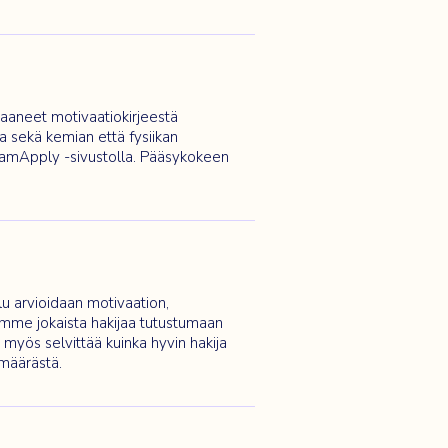
aaneet motivaatiokirjeestä
aa sekä kemian että fysiikan
amApply
-sivustolla. Pääsykokeen
lu arvioidaan motivaation,
lemme jokaista hakijaa tutustumaan
 myös selvittää kuinka hyvin hakija
määrästä.