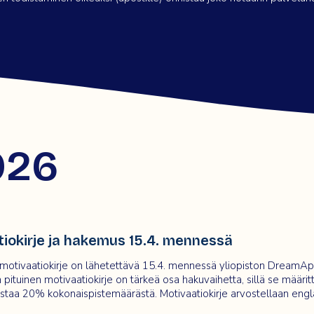
026
iokirje ja hakemus 15.4. mennessä
otivaatiokirje on lähetettävä 15.4. mennessä yliopiston
DreamAp
pituinen motivaatiokirje on tärkeä osa hakuvaihetta, sillä se määrit
taa 20% kokonaispistemäärästä. Motivaatiokirje arvostellaan engla